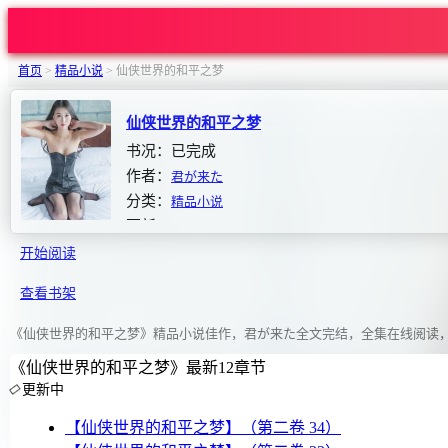
首页
>
精品小说
>
仙侠世界的和平之梦
仙侠世界的和平之梦
书况：已完成
作者：
君が来た
分类：
精品小说
更新：2026-07-08 15:54:21
开始阅读
查看书架
《仙侠世界的和平之梦》精品小说佳作，君が来た全文完结，全集在线阅读
《仙侠世界的和平之梦》最新12章节
更新中
【仙侠世界的和平之梦】（第二卷 34）