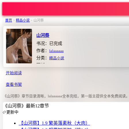
首页
>
精品小说
>
山河祭
山河祭
书况：已完成
作者：
lalaaaaaa
分类：
精品小说
更新：2026-04-16 12:40:05
开始阅读
查看书架
《山河祭》章节目录清晰，lalaaaaaa全本完结，第一版主提供全本免费阅读
《山河祭》最新12章节
更新中
【山河祭】1.9 繁英落素秋（大肉）