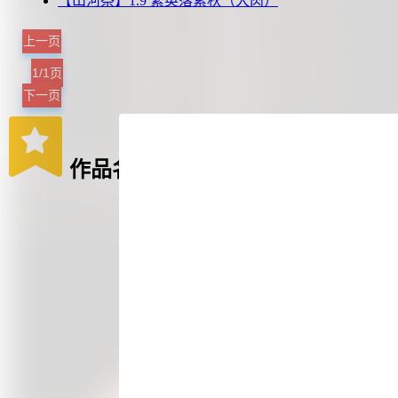
【山河祭】1.9 繁英落素秋（大肉）
上一页
1/1页
下一页
作品名称：山河祭
本站内