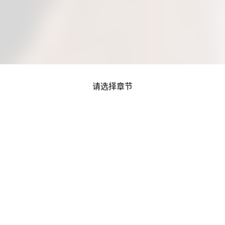
请选择章节
容收录自互联网公开渠道，版权归原作者及原出版方所有，本站仅提供技术检索与展
如涉及侵权，请邮件联系(
eeehhdus@gmail.com
)，核实后将尽快处理。
Copyright ©2026